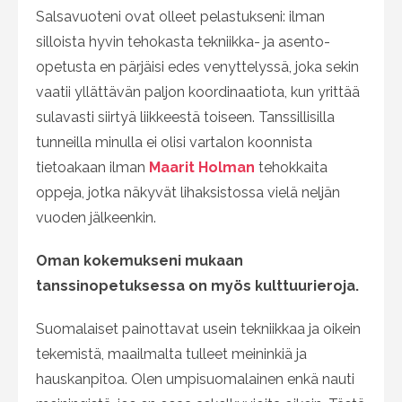
Salsavuoteni ovat olleet pelastukseni: ilman
silloista hyvin tehokasta tekniikka- ja asento-
opetusta en pärjäisi edes venyttelyssä, joka sekin
vaatii yllättävän paljon koordinaatiota, kun yrittää
sulavasti siirtyä liikkeestä toiseen. Tanssillisilla
tunneilla minulla ei olisi vartalon koonnista
tietoakaan ilman
Maarit Holman
tehokkaita
oppeja, jotka näkyvät lihaksistossa vielä neljän
vuoden jälkeenkin.
Oman kokemukseni mukaan
tanssinopetuksessa on myös kulttuurieroja.
Suomalaiset painottavat usein tekniikkaa ja oikein
tekemistä, maailmalta tulleet meininkiä ja
hauskanpitoa. Olen umpisuomalainen enkä nauti