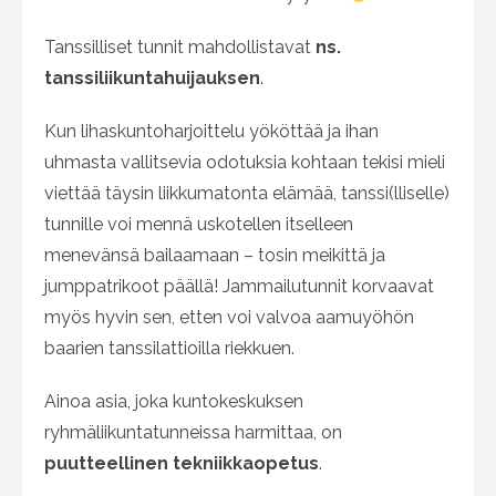
Tanssilliset tunnit mahdollistavat
ns.
tanssiliikuntahuijauksen
.
Kun lihaskuntoharjoittelu yököttää ja ihan
uhmasta vallitsevia odotuksia kohtaan tekisi mieli
viettää täysin liikkumatonta elämää, tanssi(lliselle)
tunnille voi mennä uskotellen itselleen
menevänsä bailaamaan – tosin meikittä ja
jumppatrikoot päällä! Jammailutunnit korvaavat
myös hyvin sen, etten voi valvoa aamuyöhön
baarien tanssilattioilla riekkuen.
Ainoa asia, joka kuntokeskuksen
ryhmäliikuntatunneissa harmittaa, on
puutteellinen tekniikkaopetus
.