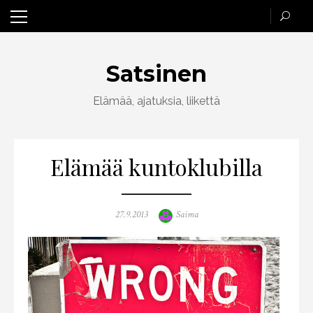
Skip
to
content
Satsinen
Elämää, ajatuksia, liikettä
Elämää kuntoklubilla
Posted
Author
27.9.2013
Saima
on