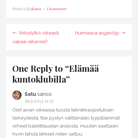
artikkeliin
Posted in
Liikunta
1 kommentti
Elämää
kuntoklubilla
Artikkelien
Virkistytkö oikeasti
Hurmaava arganöljy
selaus
vapaa-aikanasi?
One Reply to “Elämää
kuntoklubilla”
Satu
sanoo:
29.9.2013 11:12
Olet aivan oikeassa tuosta tekniikkaopetuksen
tärkeydestä. Itse pystyn välttämään tyypillisimmät
virheet balettitaustan ansiosta, muuten saattaisin
hyvin tehdä liikkeet miten sattuu.