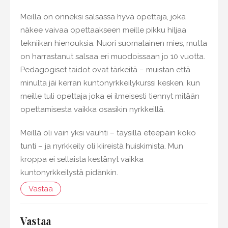
Meillä on onneksi salsassa hyvä opettaja, joka
näkee vaivaa opettaakseen meille pikku hiljaa
tekniikan hienouksia. Nuori suomalainen mies, mutta
on harrastanut salsaa eri muodoissaan jo 10 vuotta.
Pedagogiset taidot ovat tärkeitä – muistan että
minulta jäi kerran kuntonyrkkeilykurssi kesken, kun
meille tuli opettaja joka ei ilmeisesti tiennyt mitään
opettamisesta vaikka osasikin nyrkkeillä.
Meillä oli vain yksi vauhti – täysillä eteepäin koko
tunti – ja nyrkkeily oli kiireistä huiskimista. Mun
kroppa ei sellaista kestänyt vaikka
kuntonyrkkeilystä pidänkin.
Vastaa
Vastaa