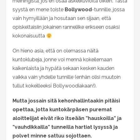
meiningistä, jos en osaa askelkuvioita oikein. Tästä
syystä en mene toiste
Bollywood
-tunnille, jossa
vain hymyillään ja hosutaan sen sijaan, että
opiskeltaisiin jokainen ranneliike erikseen osaksi
kokonaisuutta
On hieno asia, että on olemassa näitä
kuntoklubeja, jonne voi mennä kokeilemaan
kaikenlaista ja hypätä sekaan kesken kauden
vaikka vain yhdelle tunnille (enhän olisi muutoin
tullut kokeilleeksi Bollywoodiakaan!).
Mutta jossain sitä kehonhallintaakin pitäisi
opettaa, jotta kuntokärpäsen puremat
aloittelijat eivät riko itseään ”hauskoilla” ja
”vauhdikkailla” tunneilla hartiat lysyssä ja
polvet minne sattuu sojottaen.