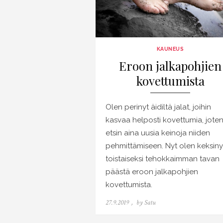
KAUNEUS
Eroon jalkapohjien
kovettumista
Olen perinyt äidiltä jalat, joihin
kasvaa helposti kovettumia, jote
etsin aina uusia keinoja niiden
pehmittämiseen. Nyt olen keksiny
toistaiseksi tehokkaimman tavan
päästä eroon jalkapohjien
kovettumista.
Posted
27.9.2019
by
Satu
on