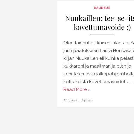
KAUNEUS
Nuukaillen: tee-se-it
kovettumavoide :)
Olen tainnut pikkuisen kilahtaa. S
juuri päätökseen Laura Honkasal
kirjan Nuukaillen eli kuinka pelast
kukkaroni ja maailman ja olen jo
kehittelemässä jalkapohjien iholl
kotitekoista kovettumavoidetta. …
Read More ›
Posted
17.5.2014
by
Satu
on