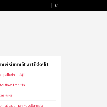
imeisimmät artikkelit
as patterinkerääjä
outtava iltarutiini
pas askel
on jalkapohjien kovettumista