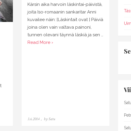
Kärsin aika harvoin läskintai-päivistä,
Täs
joita Iso-romaanin sankaritar Anni
kuvailee näin: [Läskintait ovat ] Päiviä
Uim
joina olen vain valtava painoni,
tunnen olevani täynnä läskiä ja sen …
Read More ›
Se
n
t
Vi
Sat
Petr
Posted
3.6.2014
by
Satu
on
Sat