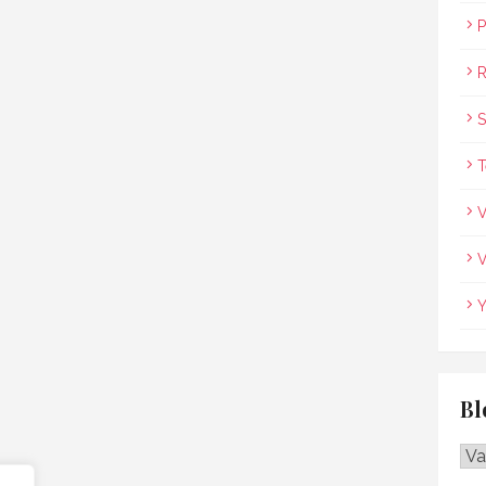
P
R
S
T
V
V
Y
Bl
Blo