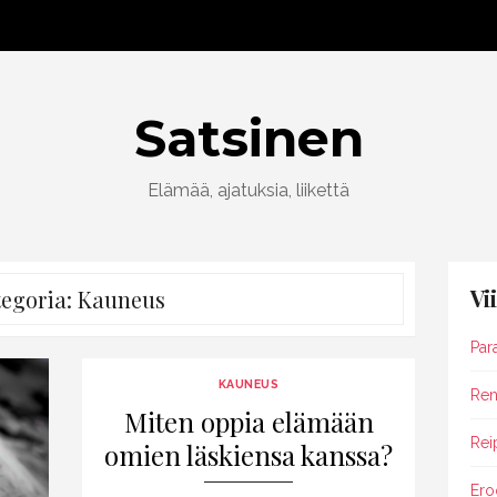
Satsinen
Elämää, ajatuksia, liikettä
Vi
egoria:
Kauneus
Par
KAUNEUS
Rent
Miten oppia elämään
Rei
omien läskiensa kanssa?
Ero