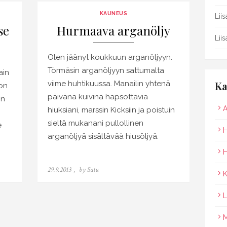
KAUNEUS
Lii
se
Hurmaava arganöljy
Lii
Olen jäänyt koukkuun arganöljyyn.
Törmäsin arganöljyyn sattumalta
ain
viime huhtikuussa. Manailin yhtenä
Ka
on
päivänä kuivina hapsottavia
in
A
hiuksiani, marssin Kicksiin ja poistuin
sieltä mukanani pullollinen
e
H
arganöljyä sisältävää hiusöljyä.
H
Posted
29.9.2013
by
Satu
K
on
L
M