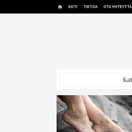
Skip
KOTI
TIETOA
OTA YHTEYTTÄ
to
content
Kat