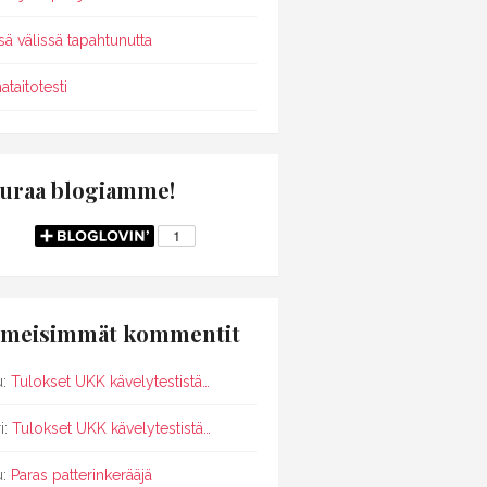
sä välissä tapahtunutta
ataitotesti
uraa blogiamme!
imeisimmät kommentit
u
:
Tulokset UKK kävelytestistä…
i
:
Tulokset UKK kävelytestistä…
u
:
Paras patterinkerääjä