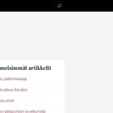
imeisimmät artikkelit
as patterinkerääjä
outtava iltarutiini
pas askel
on jalkapohjien kovettumista