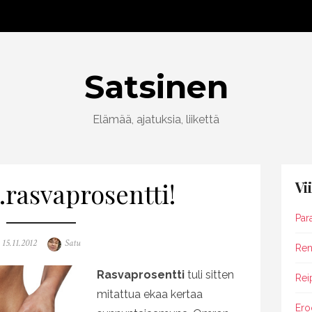
Satsinen
Elämää, ajatuksia, liikettä
rasvaprosentti!
Vi
Par
Posted
Author
15.11.2012
Satu
Rent
on
Rasvaprosentti
tuli sitten
Rei
mitattua ekaa kertaa
Ero