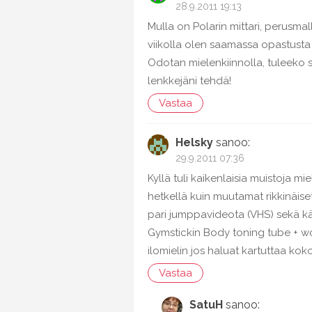
28.9.2011 19:13
Mulla on Polarin mittari, perusm
viikolla olen saamassa opastusta
Odotan mielenkiinnolla, tuleeko si
lenkkejäni tehdä!
Vastaa
Helsky
sanoo:
29.9.2011 07:36
Kyllä tuli kaikenlaisia muistoja mi
hetkellä kuin muutamat rikkinäiset 
pari jumppavideota (VHS) sekä k
Gymstickin Body toning tube + wor
ilomielin jos haluat kartuttaa kok
Vastaa
SatuH
sanoo: