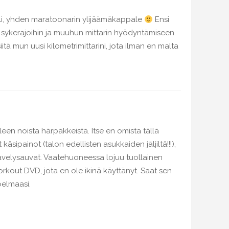
alli, yhden maratoonarin ylijäämäkappale
Ensi
 sykerajoihin ja muuhun mittarin hyödyntämiseen.
itä mun uusi kilometrimittarini, jota ilman en malta
eleen noista härpäkkeistä. Itse en omista tällä
käsipainot (talon edellisten asukkaiden jäljiltä!!!),
ävelysauvat. Vaatehuoneessa lojuu tuollainen
kout DVD, jota en ole ikinä käyttänyt. Saat sen
oelmaasi.