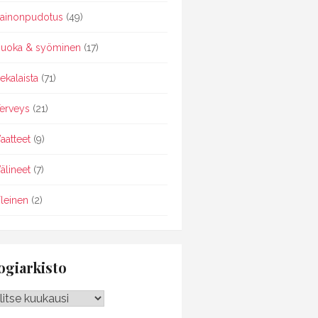
ainonpudotus
(49)
uoka & syöminen
(17)
ekalaista
(71)
erveys
(21)
aatteet
(9)
älineet
(7)
leinen
(2)
ogiarkisto
giarkisto