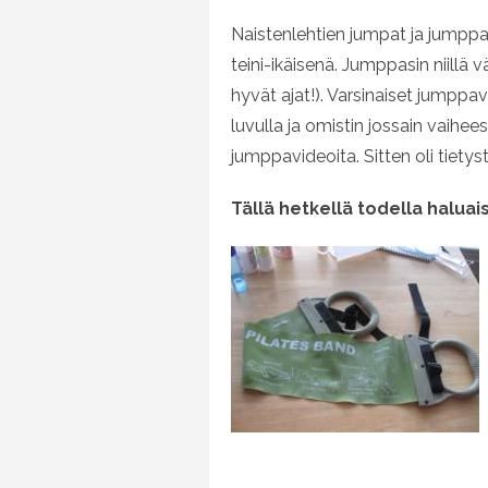
Naistenlehtien jumpat ja jumppak
teini-ikäisenä. Jumppasin niillä 
hyvät ajat!). Varsinaiset jumpp
luvulla ja omistin jossain vaih
jumppavideoita. Sitten oli tietys
Tällä hetkellä todella haluai