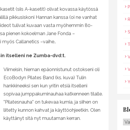
P
asetit (siis A-kasetit) olivat kovassa käytössä
välillä pikkusiskoni Hannan kanssa (oi ne vanhat
R
avideot tulivat kuvaan vasta myöhemmin 80-
S
eessa pienen kokoelman Jane Fonda –
ti myös Callanetics –vaihe..
T
sin itselleni ne Zumba-dvd:t.
V
Viimeisin, hieman epäonnistunut ostokseni oli
V
EcoBodyn Pilates Band (ks. kuva) Tulin
Y
hankkineeksi sen kun yritin etsiä itselleni
sopivaa jumppakuminauhaa katkenneen tilalle.
”Pilatesnauha” on tukevaa kumia, ja siihen on
Bl
liitetty kunnon kahvat ja käyttöohjeetkin. Olen
käyttänyt sitä nyt muutaman kerran.
Blo