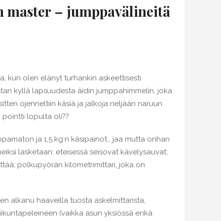
 master – jumppavälineitä
ja, kun olen elänyt turhankin askeettisesti
istan kyllä lapsuudesta äidin jumppahimmelin, joka
 sitten ojenneltiin käsiä ja jalkoja neljään naruun
 pointti lopulta oli??
pamaton ja 1,5 kg:n käsipainot… jaa mutta onhan
eiksi lasketaan: eteisessä seisovat kävelysauvat;
yttää; polkupyörän kilometrimittari, joka on
n alkanu haaveilla tuosta askelmittarista,
liikuntapeleineen (vaikka asun yksiössä enkä