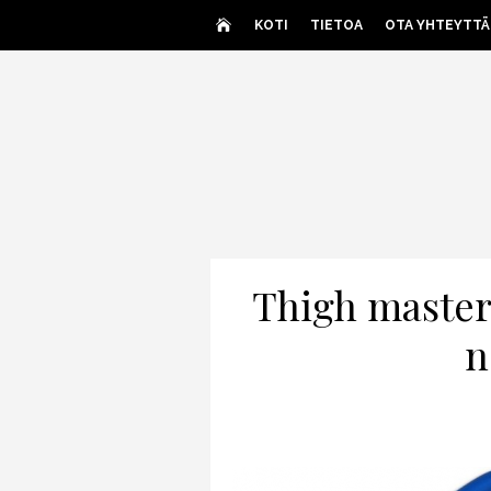
Skip
KOTI
TIETOA
OTA YHTEYTTÄ
to
content
Thigh master
n