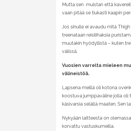
Mutta sen muistan että kavereilla
vaan pitää se tiukasti kaapin perä
Jos sinulle ei avaudu mitä Thigh m
treenataan reisilihaksia puristamal
muutakin hyödyllistä – kuten tree
välissä.
Vuosien varrelta mieleen mu
välineistöä.
Lapsena meillä oli kotona ovenk
koostuva jumppaväline jolla oli t
käsivarsia selällä maaten. Sen lai
Nykyään laitteesta on olemassa 
korvattu vastuskumeilla.