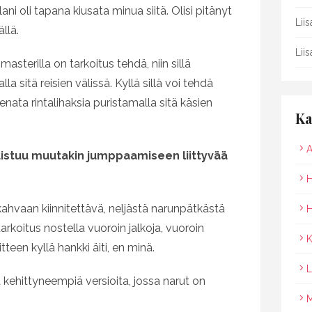
ni oli tapana kiusata minua siitä. Olisi pitänyt
Lii
llä.
Lii
asterilla on tarkoitus tehdä, niin sillä
la sitä reisien välissä. Kyllä sillä voi tehdä
nata rintalihaksia puristamalla sitä käsien
Ka
A
istuu muutakin jumppaamiseen liittyvää
H
ahvaan kiinnitettävä, neljästä narunpätkästä
H
arkoitus nostella vuoroin jalkoja, vuoroin
K
tteen kyllä hankki äiti, en minä.
L
kehittyneempiä versioita, jossa narut on
M