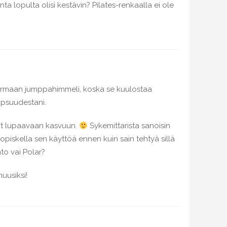
ta lopulta olisi kestävin? Pilates-renkaalla ei ole
 varmaan jumppahimmeli, koska se kuulostaa
apsuudestani.
nyt lupaavaan kasvuun.
Sykemittarista sanoisin
a opiskella sen käyttöä ennen kuin sain tehtyä sillä
to vai Polar?
uusiksi!