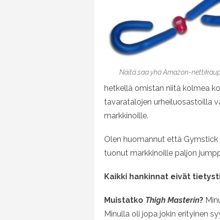
Näitä saa yhä Amazon-nettikaup
hetkellä omistan niitä kolmea kok
tavaratalojen urheiluosastoilla v
markkinoille.
Olen huomannut että Gymstick on 
tuonut markkinoille paljon jumpp
Kaikki hankinnat eivät tietyst
Muistatko
Thigh Masterin
?
Minu
Minulla oli jopa jokin erityinen s