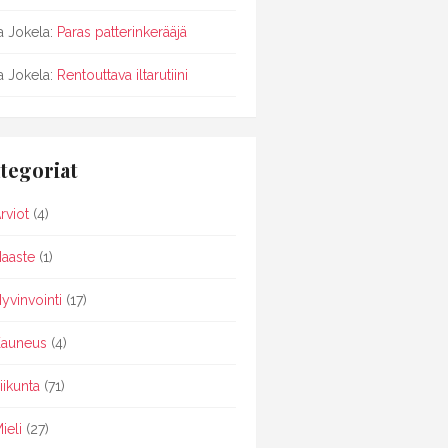
sa Jokela
:
Paras patterinkerääjä
sa Jokela
:
Rentouttava iltarutiini
tegoriat
rviot
(4)
aaste
(1)
yvinvointi
(17)
auneus
(4)
iikunta
(71)
ieli
(27)