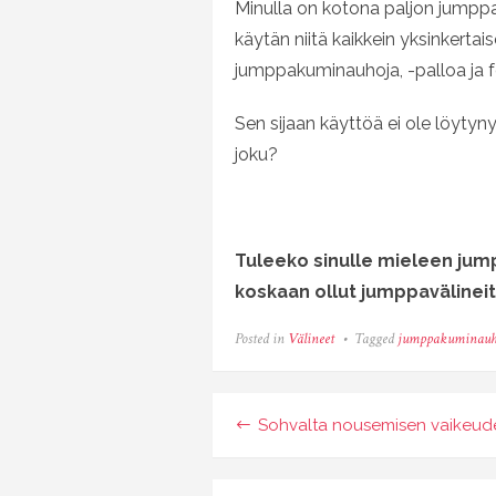
Minulla on kotona paljon jumppav
käytän niitä kaikkein yksinkerta
jumppakuminauhoja, -palloa ja f
Sen sijaan käyttöä ei ole löytynyt
joku?
Tuleeko sinulle mieleen jump
koskaan ollut jumppavälineitä 
Posted in
Välineet
Tagged
jumppakuminauh
Artikkelien
Sohvalta nousemisen vaikeud
selaus