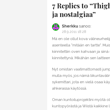
7 Replies to “
Thigh
ja nostalgiaa
”
Sherkku
sanoo:
28.9.2011 18:28
Mä en ole ollut kova välineurheili
asenteella ”mitään en tartte”. Mu
kiinnitettiin oven kahvaan ja siinä
kiinnitettynä. Mikähän sen laitteen
Nyt omistan vaatimattomasti jump
mulla myös, jos nämä liikuntavälin
sykemittari, jota en vielä osaa kä
ahkerassa käytössä.
Oman kuntoiluprojektini myötä ole
kuntopyörästä ja Wiistä kaikkine 