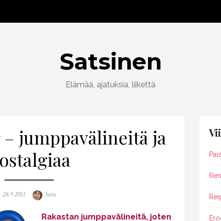
Satsinen
Elämää, ajatuksia, liikettä
 – jumppavälineitä ja
Vi
ostalgiaa
Par
Rent
Posted
Author
28.9.2011
Satu
Rei
on
Rakastan jumppavälineitä, joten
Ero