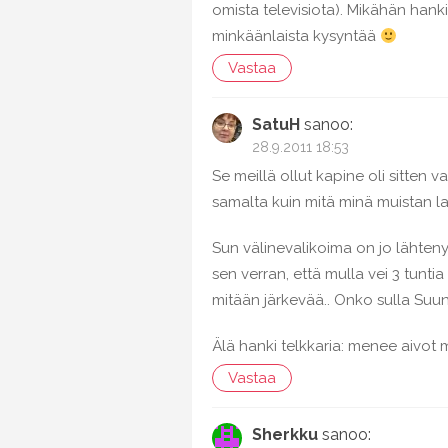
omista televisiota). Mikähän hankin
minkäänlaista kysyntää
Vastaa
SatuH
sanoo:
28.9.2011 18:53
Se meillä ollut kapine oli sitten
samalta kuin mitä minä muistan l
Sun välinevalikoima on jo lähte
sen verran, että mulla vei 3 tunti
mitään järkevää.. Onko sulla Suun
Älä hanki telkkaria: menee aivot m
Vastaa
Sherkku
sanoo: