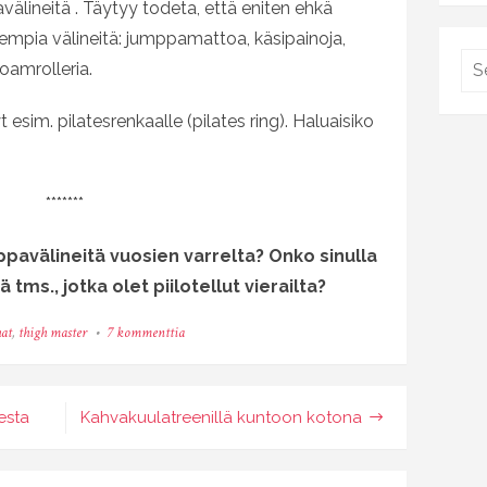
älineitä . Täytyy todeta, että eniten ehkä
isempia välineitä: jumppamattoa, käsipainoja,
oamrolleria.
 esim. pilatesrenkaalle (pilates ring). Haluaisiko
*******
pavälineitä vuosien varrelta? Onko sinulla
tms., jotka olet piilotellut vierailta?
artikkeliin
at
,
thigh master
7 kommenttia
Thigh
master
–
jumppavälineitä
esta
Kahvakuulatreenillä kuntoon kotona
ja
nostalgiaa