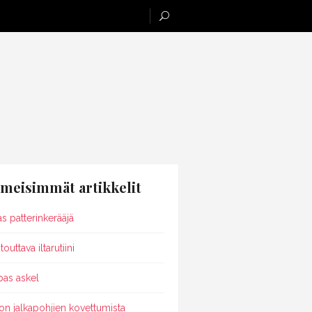
imeisimmät artikkelit
as patterinkerääjä
outtava iltarutiini
pas askel
on jalkapohjien kovettumista