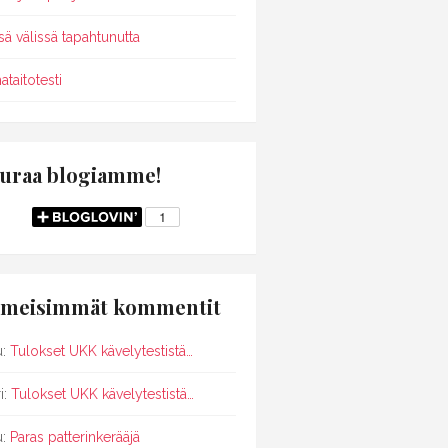
sä välissä tapahtunutta
ataitotesti
uraa blogiamme!
imeisimmät kommentit
u
:
Tulokset UKK kävelytestistä…
i
:
Tulokset UKK kävelytestistä…
u
:
Paras patterinkerääjä