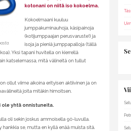
kotonani on niitä iso kokoelma.
Täs
Kokoelmaani kuuluu
Uim
jumppakuminauhoja, käsipainoja
(kotijumppaajan perusvaruste!) ja
asta.
isoja ja pieniä jumppapalloja (tällä
Se
oa). Yksi tapani huvitella on kierrellä
ain katselemassa, mitä välineitä on tullut
ollut viime aikoina erityisen aktiivinen ja on
Vi
avälineitä joita mitäkin himoitsen.
Sat
i ole yhtä onnistuneita.
Petr
lla oli sekin joskus ammoisella 90-luvulla.
yy hankkia se, mutta en kyllä enää muista sitä.
Sat