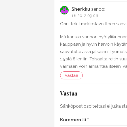
Sherkku
sanoo:
1.6.2012 09:06
Onnittelut mekkotavoitteen saavu
Mä kanssa vannon hyötyliikunnan
kauppaan ja hyvin harvoin käytän 
saavutettavissa jalkaisin. Työmat
1,5:stä 8 km:iin. Toisaalta reitin s
varmaan voin armahtaa itseäni vai
Vastaa
Vastaa
Sähköpostiosoitettasi ei julkaist
Kommentti
*