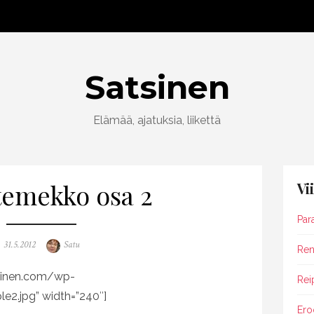
Satsinen
Elämää, ajatuksia, liikettä
temekko osa 2
Vi
Par
Posted
Author
31.5.2012
Satu
Rent
on
tsinen.com/wp-
Rei
2.jpg” width=”240″]
Ero