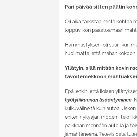
Pari päivää sitten päätin ko
Oli aika tarkistaa mistä kohtaa m
loppuviikon paastoamaan mahtu
Hämmästykseni oli suuri, kun mek
huolimatta, että mahan kokoon p
Yllätyin, sillä mitään kovin r
tavoitemekkoon mahtuaksen
Epäilenkin, että iloisen yllätyks
hyötyliikunnan lisääntyminen
.
N
kulkuvälineitä kuin autoa. Uskon, 
eniten nykyajan moderni tekniik
paikkaan mennään autolla ja töis
jämähtäneenä. Televisiosta tule