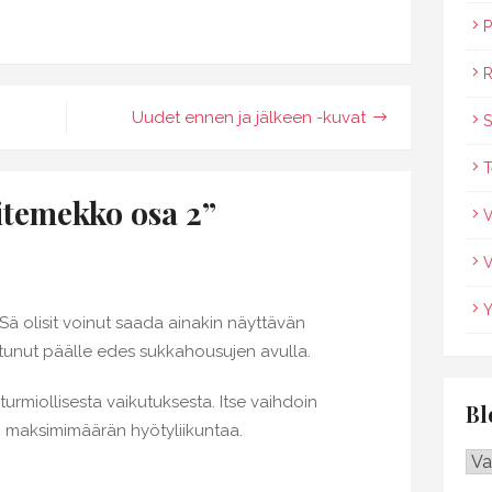
P
kkeliin
oitemekko
R
Uudet ennen ja jälkeen -kuvat
S
T
itemekko osa 2
”
V
V
Y
 Sä olisit voinut saada ainakin näyttävän
ahtunut päälle edes sukkahousujen avulla.
urmiollisesta vaikutuksesta. Itse vaihdoin
Bl
n maksimimäärän hyötyliikuntaa.
Blo