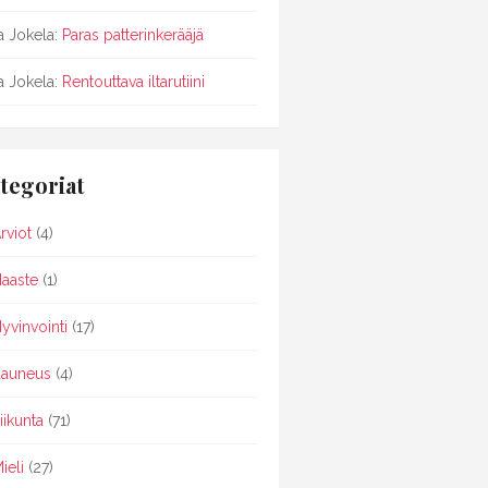
sa Jokela
:
Paras patterinkerääjä
sa Jokela
:
Rentouttava iltarutiini
tegoriat
rviot
(4)
aaste
(1)
yvinvointi
(17)
auneus
(4)
iikunta
(71)
ieli
(27)