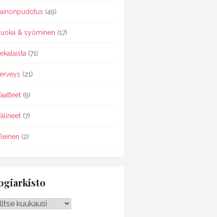
ainonpudotus
(49)
uoka & syöminen
(17)
ekalaista
(71)
erveys
(21)
aatteet
(9)
älineet
(7)
leinen
(2)
ogiarkisto
giarkisto