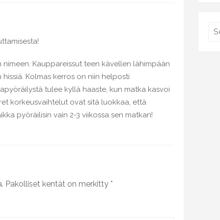
ttamisesta!
 nimeen. Kauppareissut teen kävellen lähimpään
hissiä. Kolmas kerros on niin helposti
kapyöräilystä tulee kyllä haaste, kun matka kasvoi
uuret korkeusvaihtelut ovat sitä luokkaa, että
kka pyöräilisin vain 2-3 viikossa sen matkan!
a.
Pakolliset kentät on merkitty
*