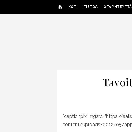
Skip
KOTI
TIETOA
OTA YHTEYTTÄ
to
content
Tavoi
[captionpix imgsrc=”https://sa
content/uploads/2012/05/apple