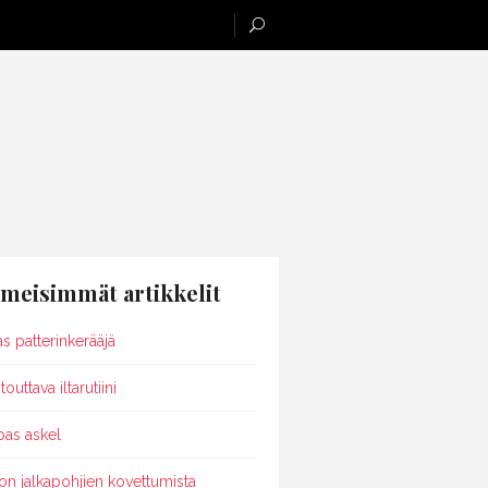
imeisimmät artikkelit
as patterinkerääjä
outtava iltarutiini
pas askel
on jalkapohjien kovettumista