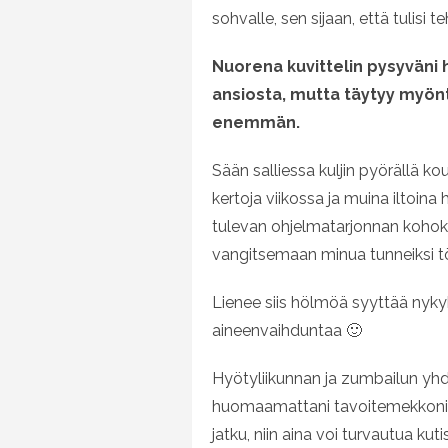
sohvalle, sen sijaan, että tulisi t
Nuorena kuvittelin pysyväni
ansiosta, mutta täytyy myöntä
enemmän.
Sään salliessa kuljin pyörällä kou
kertoja viikossa ja muina iltoina
tulevan ohjelmatarjonnan kohokoht
vangitsemaan minua tunneiksi tö
Lienee siis hölmöä syyttää nyky
aineenvaihduntaa 🙂
Hyötyliikunnan ja zumbailun yh
huomaamattani tavoitemekkoni mit
jatku, niin aina voi turvautua kut