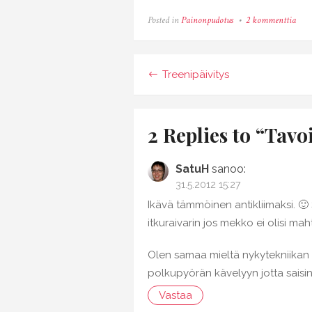
arti
Posted in
Painonpudotus
2 kommenttia
Tav
osa
2
Artikkelien
Treenipäivitys
selaus
2 Replies to “
Tavo
SatuH
sanoo:
31.5.2012 15:27
Ikävä tämmöinen antikliimaksi. 🙂
itkuraivarin jos mekko ei olisi m
Olen samaa mieltä nykytekniikan t
polkupyörän kävelyyn jotta saisi
Vastaa