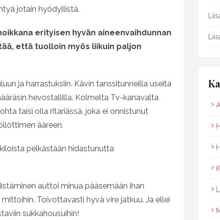
ehtyä jotain hyödyllistä.
Lii
 hoikkana erityisen hyvän aineenvaihdunnan
Lii
ä, että tuolloin myös liikuin paljon
Ka
luun ja harrastuksiin. Kävin tanssitunneilla useita
 hääräsin hevostallilla. Kolmelta Tv-kanavalta
A
a taisi olla ritariässä, joka ei onnistunut
llöttimen ääreen.
H
H
kiloista pelkästään hidastunutta
K
distäminen auttoi minua pääsemään ihan
L
toihin. Toivottavasti hyvä vire jatkuu. Ja ellei
M
istaviin sukkahousuihin!