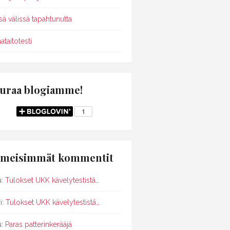
sä välissä tapahtunutta
ataitotesti
uraa blogiamme!
imeisimmät kommentit
u
:
Tulokset UKK kävelytestistä…
i
:
Tulokset UKK kävelytestistä…
u
:
Paras patterinkerääjä