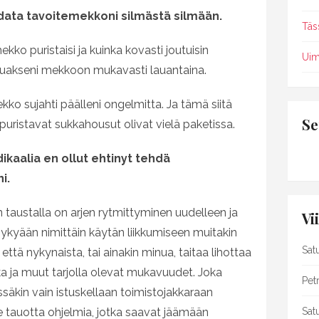
hdata tavoitemekkoni silmästä silmään.
Täs
ekko puristaisi ja kuinka kovasti joutuisin
Uim
akseni mekkoon mukavasti lauantaina.
ko sujahti päälleni ongelmitta. Ja tämä siitä
Se
uristavat sukkahousut olivat vielä paketissa.
adikaalia en ollut ehtinyt tehdä
i.
en taustalla on arjen rytmittyminen uudelleen ja
Vi
ykyään nimittäin käytän liikkumiseen muitakin
Sat
että nykynaista, tai ainakin minua, taitaa lihottaa
ka ja muut tarjolla olevat mukavuudet. Joka
Petr
säkin vain istuskellaan toimistojakkaraan
e tauotta ohjelmia, jotka saavat jäämään
Sat