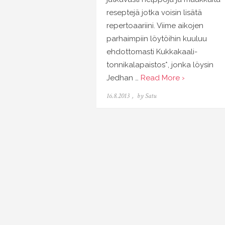
reseptejä jotka voisin lisätä
repertoaariini. Viime aikojen
parhaimpiin löytöihin kuuluu
ehdottomasti Kukkakaali-
tonnikalapaistos*, jonka löysin
Jedhan …
Read More ›
Posted
16.8.2013
by
Satu
on