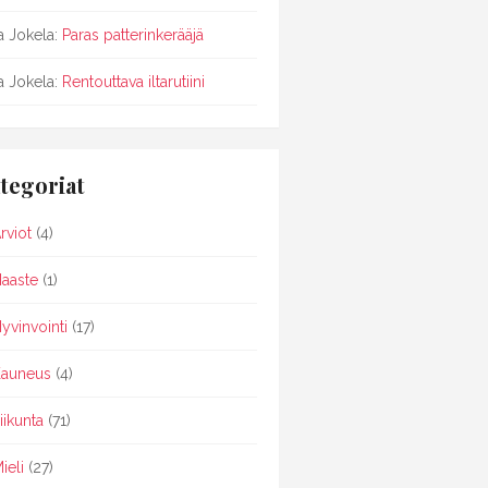
sa Jokela
:
Paras patterinkerääjä
sa Jokela
:
Rentouttava iltarutiini
tegoriat
rviot
(4)
aaste
(1)
yvinvointi
(17)
auneus
(4)
iikunta
(71)
ieli
(27)