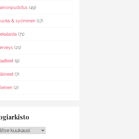
ainonpudotus
(49)
uoka & syöminen
(17)
ekalaista
(71)
erveys
(21)
aatteet
(9)
älineet
(7)
leinen
(2)
ogiarkisto
giarkisto