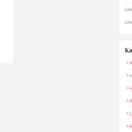
Lii
Lii
Ka
A
H
H
K
L
M