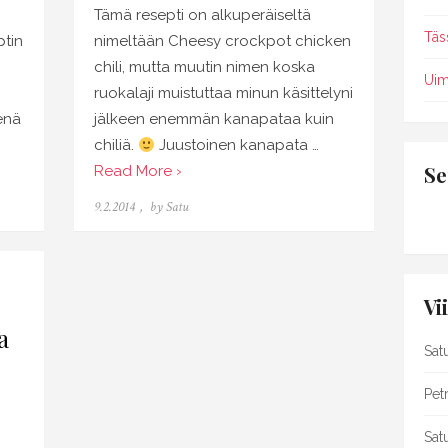
Tämä resepti on alkuperäiseltä
Täs
ptin
nimeltään Cheesy crockpot chicken
chili, mutta muutin nimen koska
Uim
ruokalaji muistuttaa minun käsittelyni
tenä
jälkeen enemmän kanapataa kuin
chiliä.
Juustoinen kanapata …
Se
Read More ›
Posted
9.2.2014
by
Satu
on
Vi
a
Sat
Petr
Sat