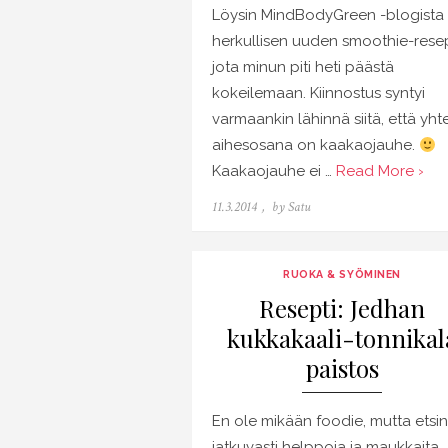
Löysin MindBodyGreen -blogista
herkullisen uuden smoothie-rese
jota minun piti heti päästä
kokeilemaan. Kiinnostus syntyi
varmaankin lähinnä siitä, että yh
aihesosana on kaakaojauhe.
Kaakaojauhe ei …
Read More ›
Posted
11.3.2014
by
Satu
on
RUOKA & SYÖMINEN
Resepti: Jedhan
kukkakaali-tonnikal
paistos
En ole mikään foodie, mutta etsin
jatkuvasti helppoja ja maukkaita