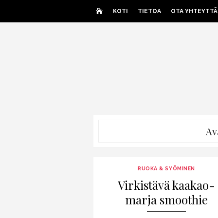
Skip
KOTI
TIETOA
OTA YHTEYTTÄ
to
content
Av
RUOKA & SYÖMINEN
Virkistävä kaakao-
marja smoothie