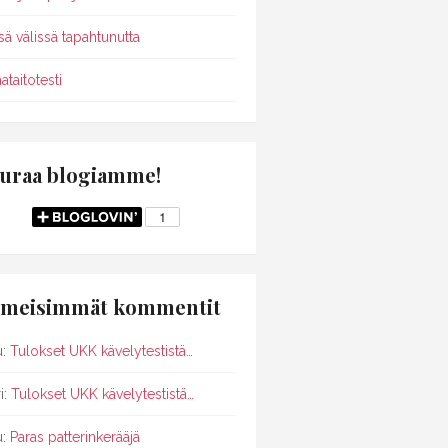
sä välissä tapahtunutta
ataitotesti
uraa blogiamme!
imeisimmät kommentit
u
:
Tulokset UKK kävelytestistä…
i
:
Tulokset UKK kävelytestistä…
u
:
Paras patterinkerääjä