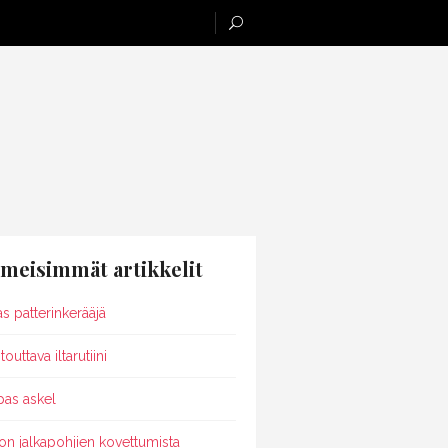
imeisimmät artikkelit
as patterinkerääjä
outtava iltarutiini
pas askel
on jalkapohjien kovettumista