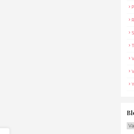
P
R
S
T
V
V
Y
Bl
Blo