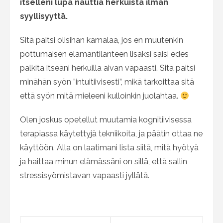
itselleni lupa nauttia herkuista ilman
syyllisyyttä.
Sitä paitsi olisihan kamalaa, jos en muutenkin
pottumaisen elämäntilanteen lisäksi saisi edes
palkita itseäni herkuilla aivan vapaasti. Sitä paitsi
minähän syön ”intuitiivisesti”, mikä tarkoittaa sitä
että syön mitä mieleeni kulloinkin juolahtaa.
Olen joskus opetellut muutamia kognitiivisessa
terapiassa käytettyjä tekniikoita, ja päätin ottaa ne
käyttöön. Alla on laatimani lista siitä, mitä hyötyä
ja haittaa minun elämässäni on sillä, että sallin
stressisyömistavan vapaasti jyllätä.