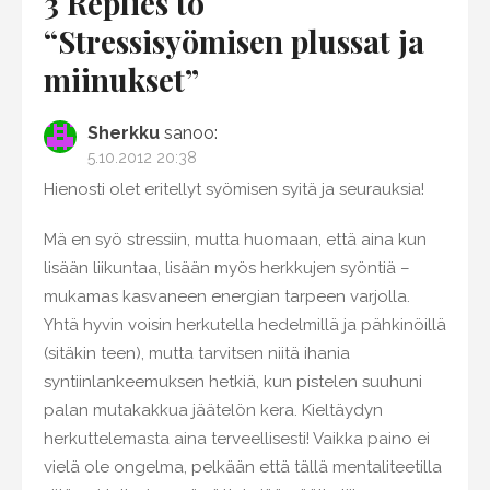
3 Replies to
“
Stressisyömisen plussat ja
miinukset
”
Sherkku
sanoo:
5.10.2012 20:38
Hienosti olet eritellyt syömisen syitä ja seurauksia!
Mä en syö stressiin, mutta huomaan, että aina kun
lisään liikuntaa, lisään myös herkkujen syöntiä –
mukamas kasvaneen energian tarpeen varjolla.
Yhtä hyvin voisin herkutella hedelmillä ja pähkinöillä
(sitäkin teen), mutta tarvitsen niitä ihania
syntiinlankeemuksen hetkiä, kun pistelen suuhuni
palan mutakakkua jäätelön kera. Kieltäydyn
herkuttelemasta aina terveellisesti! Vaikka paino ei
vielä ole ongelma, pelkään että tällä mentaliteetilla