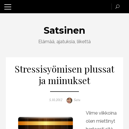
Skip
to
content
Satsinen
Elämää, ajatuksia, liikettä
Stressisyömisen plussat
ja miinukset
Posted
Author
5.10.2012
Satu
on
Viime viikkoina
olen miettinyt