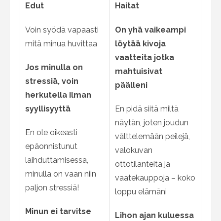
Edut
Haitat
Voin syödä vapaasti
On yhä vaikeampi
mitä minua huvittaa
löytää kivoja
vaatteita jotka
Jos minulla on
mahtuisivat
stressiä, voin
päälleni
herkutella ilman
syyllisyyttä
En pidä siitä miltä
näytän, joten joudun
En ole oikeasti
välttelemään peilejä,
epäonnistunut
valokuvan
laihduttamisessa,
ottotilanteita ja
minulla on vaan niin
vaatekauppoja – koko
paljon stressiä!
loppu elämäni
Minun ei tarvitse
Lihon ajan kuluessa