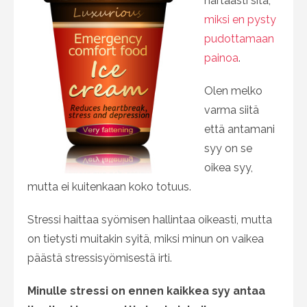
hartaasti sitä,
miksi en pysty
pudottamaan
painoa
.
Olen melko
varma siitä
että antamani
syy on se
oikea syy,
mutta ei kuitenkaan koko totuus.
Stressi haittaa syömisen hallintaa oikeasti, mutta
on tietysti muitakin syitä, miksi minun on vaikea
päästä stressisyömisestä irti.
Minulle stressi on ennen kaikkea syy antaa