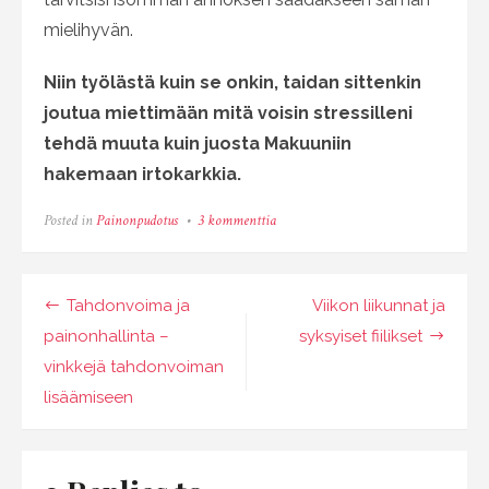
mielihyvän.
Niin työlästä kuin se onkin, taidan sittenkin
joutua miettimään mitä voisin stressilleni
tehdä muuta kuin juosta Makuuniin
hakemaan irtokarkkia.
artikkeliin
Posted in
Painonpudotus
3 kommenttia
Stressisyömisen
plussat
ja
miinukset
Artikkelien
Tahdonvoima ja
Viikon liikunnat ja
selaus
painonhallinta –
syksyiset fiilikset
vinkkejä tahdonvoiman
lisäämiseen