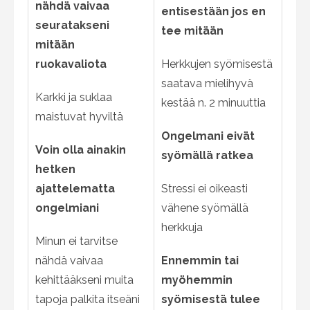
nähdä vaivaa
entisestään jos en
seuratakseni
tee mitään
mitään
ruokavaliota
Herkkujen syömisestä
saatava mielihyvä
Karkki ja suklaa
kestää n. 2 minuuttia
maistuvat hyviltä
Ongelmani eivät
Voin olla ainakin
syömällä ratkea
hetken
ajattelematta
Stressi ei oikeasti
ongelmiani
vähene syömällä
herkkuja
Minun ei tarvitse
nähdä vaivaa
Ennemmin tai
kehittääkseni muita
myöhemmin
tapoja palkita itseäni
syömisestä tulee