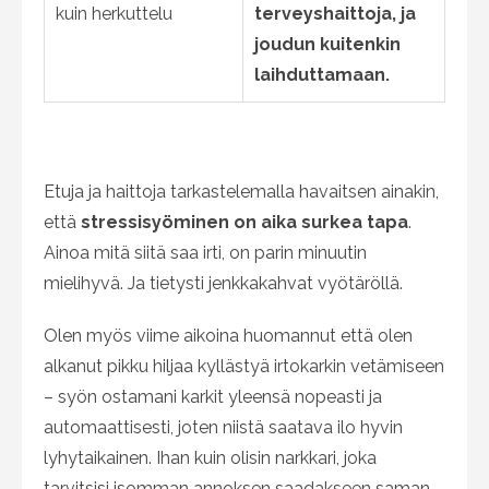
kuin herkuttelu
terveyshaittoja, ja
joudun kuitenkin
laihduttamaan.
Etuja ja haittoja tarkastelemalla havaitsen ainakin,
että
stressisyöminen on aika surkea tapa
.
Ainoa mitä siitä saa irti, on parin minuutin
mielihyvä. Ja tietysti jenkkakahvat vyötäröllä.
Olen myös viime aikoina huomannut että olen
alkanut pikku hiljaa kyllästyä irtokarkin vetämiseen
– syön ostamani karkit yleensä nopeasti ja
automaattisesti, joten niistä saatava ilo hyvin
lyhytaikainen. Ihan kuin olisin narkkari, joka
tarvitsisi isomman annoksen saadakseen saman