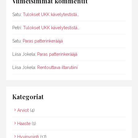
Viimeisimmät kommentit
Satu
:
Tulokset UKK kävelytestistä…
Petri
:
Tulokset UKK kävelytestistä…
Satu
:
Paras patterinkerääjä
Liisa Jokela
:
Paras patterinkerääjä
Liisa Jokela
:
Rentouttava iltarutiini
Kategoriat
Arviot
(4)
Haaste
(1)
Hyvinvointi
(17)