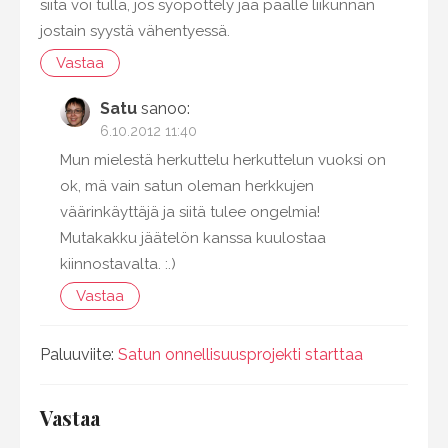
siitä voi tulla, jos syöpöttely jää päälle liikunnan
jostain syystä vähentyessä.
Vastaa
Satu
sanoo:
6.10.2012 11:40
Mun mielestä herkuttelu herkuttelun vuoksi on
ok, mä vain satun oleman herkkujen
väärinkäyttäjä ja siitä tulee ongelmia!
Mutakakku jäätelön kanssa kuulostaa
kiinnostavalta. :.)
Vastaa
Paluuviite:
Satun onnellisuusprojekti starttaa
Vastaa