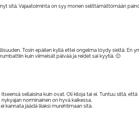
tehnyt sitä. Vajaatoiminta on syy monen selittämättömään paino
lisuuden. Tosin epäilen kyllä ettei ongelma löydy sieltä. En 
rumbattiin kuin viimeisät päivää ja reidet sai kyytiä. 🙂
 itseensä sellaisina kuin ovat. Oli kiloja tai ei. Tuntuu siltä, e
tä nykyajan norminainen on hyvä kaikessa.
n ei kannata jäädä liiaksi murehtimaan sitä.