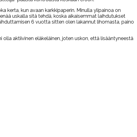
oka kerta, kun avaan karkkipaperin. Minulla ylipainoa on
 en enää uskalla sitä tehdä, koska aikaisemmat laihdutukset
aihduttamisen 6 vuotta sitten olen lakannut lihomasta, paino
 olla aktiivinen eläkeläinen, joten uskon, että lisääntyneestä