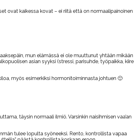
set ovat kaikessa kovat – ei riitä että on normaalipainoinen
aaksepäin, mun elämässä ei ole muuttunut yhtään mikään
opuolisen asian syyksi (stressi, parisuhde, työpaikka, kiire
i kiloa, myös esimerkiksi hormonitoiminnasta johtuen 🙂
uttama, täysin normaali ilmiö. Varsinkin naisihmisen vaa’an
mmän tulee lopulta syöneeksi. Rento, kontrollista vapaa
ttelija” päästä kontrollista koskaan eroon.