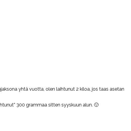
ujaksona yhtä vuotta, olen laihtunut 2 kiloa, jos taas asetan
”laihtunut” 300 grammaa sitten syyskuun alun. 🙂