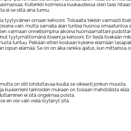
hasmassaa. Kuitenkin kolmessa kuukaudessa olen taas hitaasti 
a ei se siltä aina tunnu.
a tyytyväinen omaan kehooni. Toisaalta tekisin varmasti itsell
painoisena vain, mutta samalla alan tuntea huonoa omaatuntoa sa
len varmaan onnellisimpina aikoina huomaamattani pudottanut p
t tyytymättömänä itseeni ja kehooni. En tiedä itsekään mikä n
inusta tuntuu. Pelkään etten koskaan kykene elämään tasapainoi
n lopun elämää. Se on on aika rankka ajatus, kun mittarissa o
 mutta on silti lohduttavaa kuulla se oikeasti jonkun muusta.
a kuulemieni tarinoiden mukaan on tosiaan mahdollista elää t
ttaminen ei sitä ongelmaa poista.
e en ole vain vielä löytänyt sitä.