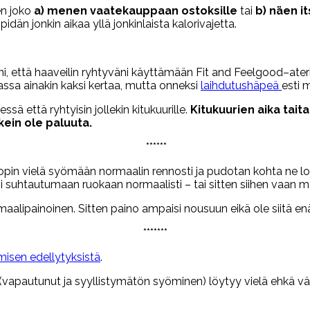
en joko
a) menen vaatekauppaan ostoksille
tai
b) näen i
dän jonkin aikaa yllä jonkinlaista kalorivajetta.
ihini, että haaveilin ryhtyväni käyttämään Fit and Feelgood–at
ssa ainakin kaksi kertaa, mutta onneksi
laihdutushäpeä
esti 
sä että ryhtyisin jollekin kitukuurille.
Kitukuurien aika tait
kein ole paluuta.
******
ä opin vielä syömään normaalin rennosti ja pudotan kohta ne lo
seni suhtautumaan ruokaan normaalisti – tai sitten siihen vaan 
rmaalipainoinen. Sitten paino ampaisi nousuun eikä ole siitä e
*******
misen edellytyksistä
.
(vapautunut ja syyllistymätön syöminen) löytyy vielä ehkä vä