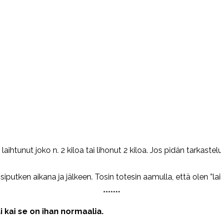
ihtunut joko n. 2 kiloa tai lihonut 2 kiloa. Jos pidän tarkastel
essiputken aikana ja jälkeen. Tosin totesin aamulla, että olen 
*******
i kai se on ihan normaalia.