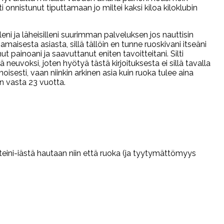
onnistunut tiputtamaan jo miltei kaksi kiloa kiloklubin
eni ja läheisilleni suurimman palveluksen jos nauttisin
maisesta asiasta, sillä tällöin en tunne ruoskivani itseäni
ainoani ja saavuttanut eniten tavoitteitani. Silti
euvoksi, joten hyötyä tästä kirjoituksesta ei sillä tavalla
sesti, vaan niinkin arkinen asia kuin ruoka tulee aina
n vasta 23 vuotta.
eini-iästä hautaan niin että ruoka (ja tyytymättömyys