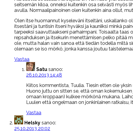
seitsemän kiloa, onneksi kuitenkin osa selvästi myös li
avulla. Normaalipainoinen olen kuitenkin aina ollut, mutt
Olen itse huomannut kyseleväni itseltäni, uskallanko oll
itsestäni ja tuntisin itseni hyväksi ja kauniiksi minkä 
tarpeeksi saavuttaakseni parhaimpani. Toisaalta taas o
repsahduksen ja itsekurin menettämisen pelko pitää minu
ole, mutta halan vain sanoa että tiedän todella miltä s
olemaan se iso mörkö, jonka kanssa joutuu taistelemaa
Vastaa
Satu
sanoo:
26.10.2013 14:48
Kiitos kommentista, Tuulia. Tiesin etten ole yksin
Huono juttu on sitten se, että oman kokemuksen j
omaan kroppaan) kulkee mörkönä mukana. Laihdu
Luulen että ongelmaan on jonkinlainen ratkaisu, its
Vastaa
Helsky
sanoo:
25.10.2013 20:02