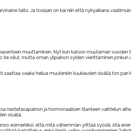
rvinaine taito. Ja tosiaan on kai niin että nykyaikana vaatimuk
änasenteen muuttaminen. Nyt kun katson muutaman vuoden t
ie ollut, mutta oman ylipainon syiden vierittäminen jonkun ulk
lposti saattaa vaaka heilua muutenkin kuukauden sisällä ton par
assa nestetasapainon ja hormonaalisen tilanteen vaihtelun aihe
en sisällä.
sanoo esimerkiksi, että mitä vähemmän yrittää syödä, sitä ene
pitkää harjoittelua, enkä tiedä, voiko vuosikymmenien ”laihdu