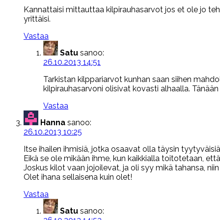
Kannattaisi mittauttaa kilpirauhasarvot jos et ole jo 
yrittäisi.
Vastaa
Satu
sanoo:
26.10.2013 14:51
Tarkistan kilppariarvot kunhan saan siihen mahdol
kilpirauhasarvoni olisivat kovasti alhaalla. Tänään 
Vastaa
Hanna
sanoo:
26.10.2013 10:25
Itse ihailen ihmisiä, jotka osaavat olla täysin tyytyväisiä
Eikä se ole mikään ihme, kun kaikkialla toitotetaan, et
Joskus kilot vaan jojoilevat, ja oli syy mikä tahansa, nii
Olet ihana sellaisena kuin olet!
Vastaa
Satu
sanoo: