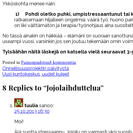
Ykköskohta menee näin:
1)
Pohdi oletko puhki, umpistressaantunut ta
ratkaisemaan hiljalleen ongelmia: väärä työ, huono par
on liki välttämätön ja terapia/työnohjaus aina suosite
No tässä ainakin on häikkää – elämäni on suoraan sanottun
useampi vuosi, varsinkin jos sen joutuu tekemään omin voim
Tylsäähän näitä läskejä on katsella vielä seuraavat 3-5
artikkeliin
Posted in
Painonpudotus
8 kommenttia
Artikkelien
Jojolaihduttelua
Onnellisuusprojektin päivitystä
Uusi kuntokeskus, uudet kujeet
selaus
8 Replies to “
Jojolaihduttelua
”
tuulia
sanoo:
25.10.2013 16:30
Moi!
Älä suotta stressaannu. Jojoilu on varmasti yksi suositu