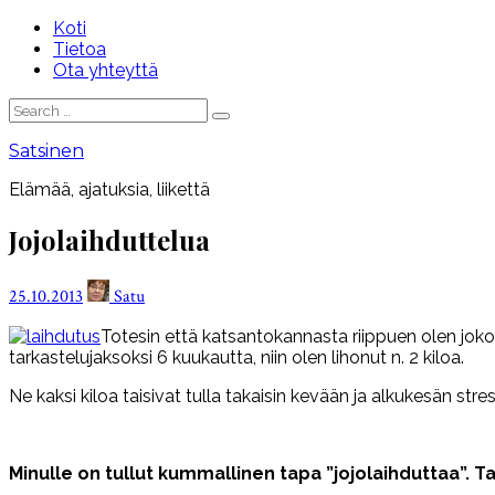
Skip
Koti
to
Tietoa
content
Ota yhteyttä
Search
Search
for:
Satsinen
Elämää, ajatuksia, liikettä
Jojolaihduttelua
Posted
Author
25.10.2013
Satu
on
Totesin että katsantokannasta riippuen olen joko la
tarkastelujaksoksi 6 kuukautta, niin olen lihonut n. 2 kiloa.
Ne kaksi kiloa taisivat tulla takaisin kevään ja alkukesän str
Minulle on tullut kummallinen tapa ”jojolaihduttaa”. Ta