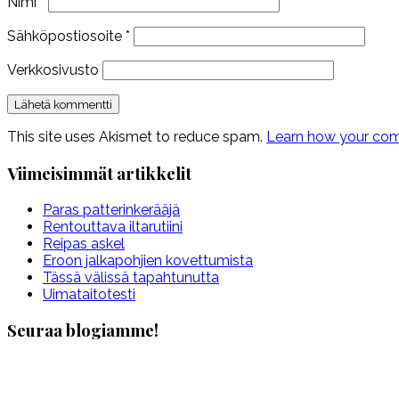
Nimi
*
Sähköpostiosoite
*
Verkkosivusto
This site uses Akismet to reduce spam.
Learn how your com
Viimeisimmät artikkelit
Paras patterinkerääjä
Rentouttava iltarutiini
Reipas askel
Eroon jalkapohjien kovettumista
Tässä välissä tapahtunutta
Uimataitotesti
Seuraa blogiamme!