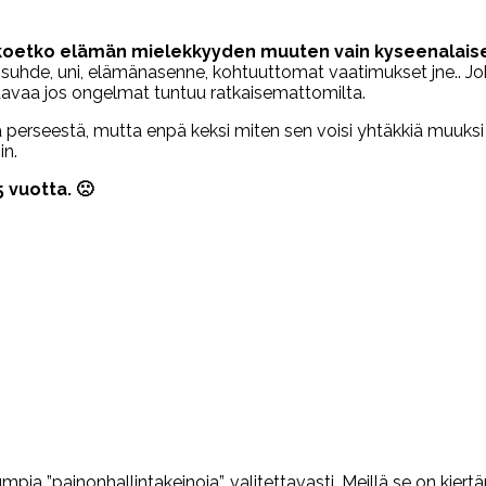
i koetko elämän mielekkyyden muuten vain kyseenalais
isuhde, uni, elämänasenne, kohtuuttomat vaatimukset jne.. Jo
ltavaa jos ongelmat tuntuu ratkaisemattomilta.
a perseestä, mutta enpä keksi miten sen voisi yhtäkkiä muuk
in.
 vuotta. 🙁
mpia ”painonhallintakeinoja”, valitettavasti. Meillä se on kiert