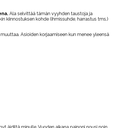
ena.
Ala selvittää tämän vyyhden taustoja ja
kin kiinnostuksen kohde (ihmissuhde, harrastus tms.)
si muuttaa. Asioiden korjaamiseen kun menee yleensä
änyt äidiltä minulle. Vuoden aikana painoni nousi noin