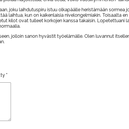
takaan, joku laihdutuspiru istuu olkapäälle heristämään sormea j
yrittää laihtua, kun on kaikenlaisia nivelongelmiakin. Toisaalta
ut kilot ovat tulleet korkojen kanssa takaisin. Lopetettuani l
 normaalia.
een, jolloin sanon hyvästit työelämälle. Olen luvannut itselleni
an.
tty
*