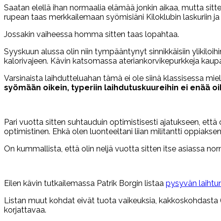
Saatan elellä ihan normaalia elämää jonkin aikaa, mutta sitt
rupean taas merkkailemaan syömisiäni Kiloklubin laskuriin ja pi
Jossakin vaiheessa homma sitten taas lopahtaa.
Syyskuun alussa olin niin tympääntynyt sinnikkäisiin ylikilo
kalorivajeen. Kävin katsomassa ateriankorvikepurkkeja kaupa
Varsinaista laihdutteluahan tämä ei ole siinä klassisessa mieles
syömään oikein, typeriin laihdutuskuureihin ei enää oi
Pari vuotta sitten suhtauduin optimistisesti ajatukseen, ett
optimistinen. Ehkä olen luonteeltani liian militantti oppiak
On kummallista, että olin neljä vuotta sitten itse asiassa no
Eilen kävin tutkailemassa Patrik Borgin listaa
pysyvän laihtu
Listan muut kohdat eivät tuota vaikeuksia, kakkoskohdasta 
korjattavaa.