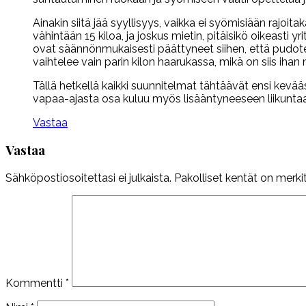
Ainakin siitä jää syyllisyys, vaikka ei syömisiään rajoi
vähintään 15 kiloa, ja joskus mietin, pitäisikö oikeasti 
ovat säännönmukaisesti päättyneet siihen, että pudotet
vaihtelee vain parin kilon haarukassa, mikä on siis ihan
Tällä hetkellä kaikki suunnitelmat tähtäävät ensi kevääs
vapaa-ajasta osa kuluu myös lisääntyneeseen liikunta
Vastaa
Vastaa
Sähköpostiosoitettasi ei julkaista.
Pakolliset kentät on merki
Kommentti
*