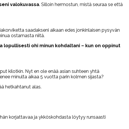
tseni valokuvassa
. Silloin hermostun, mistä seuraa se että
eriakorviketta saadakseni aikaan edes jonkinlaisen pysyvän
minua ostamasta niitä.
aa lopullisesti ohi minun kohdaltani – kun on oppinut
put kilotkin. Nyt en ole enää asian suhteen yhtä
menee minulta aikaa 5 vuotta parin kolmen sijasta?
nää hetkahtanut alas.
hän korjattavaa ja ykköskohdasta löytyy runsaasti