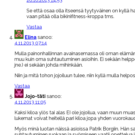
26.10.2013 14:53
Se että osaa olla itseensä tyytyväinen on kyllä ha
vaan pitää olla bikinifitness-kroppa tms.
Vastaa
Elina
sanoo:
4.11.2013 07:14
Mulla painonhallinnan avainasemassa oli oman eläm
muu kuin oma suhtautuminen asioihin. Ei sekään helppo t
jne.) ei sekään johda mihinkään.
Niin ja mitä tohon jojoiluun tulee, niin kyllä mulla he
Vastaa
Jojo-täti
sanoo:
4.11.2013 11:05
Kaksi kiloa ylös tai alas EI ole jojoilua, vaan muun mu
lukemat voivat heitellä pari kiloa jopa yhden vuorokaud
Myös minä luotan näissä asioissa Patrik Borgiin. Hän 
suhtautuminen ruokaan ja syömiseen vaatii opettelua ja 