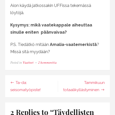
Aion käydä jatkossakin UFFissa tekemässä
löytöjä.
Kysymys: mikä vaatekappale aiheuttaa
sinulle eniten päänvaivaa?
P.S. Tiedätkö mitään
Amalia-vaatemerkistä
?
Missä sitä myydään?
artikkeliin
Posted in
Vaatteet
2 kommenttia
Täydellisten
farkkujen
metsästys
Artikkelien
Ta-da:
Tammikuun
selaus
seisomatyöpiste!
totaalikyllästyminen
2 Replies to “
Täydellisten