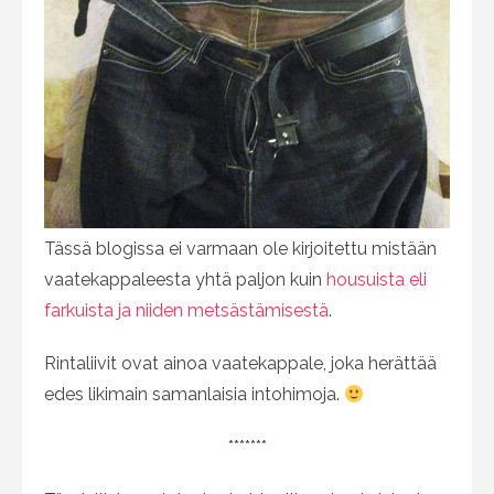
Tässä blogissa ei varmaan ole kirjoitettu mistään
vaatekappaleesta yhtä paljon kuin
housuista eli
farkuista ja niiden metsästämisestä
.
Rintaliivit ovat ainoa vaatekappale, joka herättää
edes likimain samanlaisia intohimoja.
*******