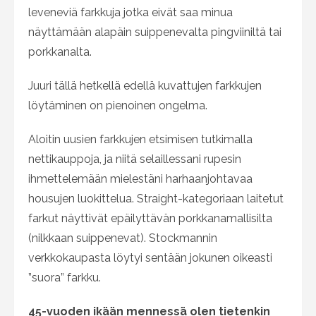
leveneviä farkkuja jotka eivät saa minua
näyttämään alapäin suippenevalta pingviiniltä tai
porkkanalta.
Juuri tällä hetkellä edellä kuvattujen farkkujen
löytäminen on pienoinen ongelma.
Aloitin uusien farkkujen etsimisen tutkimalla
nettikauppoja, ja niitä selaillessani rupesin
ihmettelemään mielestäni harhaanjohtavaa
housujen luokittelua. Straight-kategoriaan laitetut
farkut näyttivät epäilyttävän porkkanamallisilta
(nilkkaan suippenevat). Stockmannin
verkkokaupasta löytyi sentään jokunen oikeasti
”suora” farkku.
45-vuoden ikään mennessä olen tietenkin