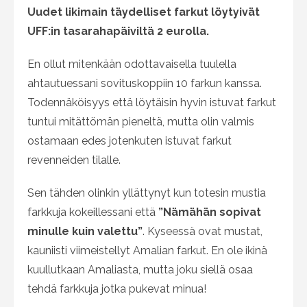
Uudet likimain täydelliset farkut löytyivät
UFF:in tasarahapäiviltä 2 eurolla.
En ollut mitenkään odottavaisella tuulella
ahtautuessani sovituskoppiin 10 farkun kanssa.
Todennäköisyys että löytäisin hyvin istuvat farkut
tuntui mitättömän pieneltä, mutta olin valmis
ostamaan edes jotenkuten istuvat farkut
revenneiden tilalle.
Sen tähden olinkin yllättynyt kun totesin mustia
farkkuja kokeillessani että
”Nämähän sopivat
minulle kuin valettu”
. Kyseessä ovat mustat,
kauniisti viimeistellyt Amalian farkut. En ole ikinä
kuullutkaan Amaliasta, mutta joku siellä osaa
tehdä farkkuja jotka pukevat minua!