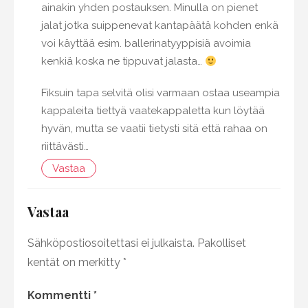
ainakin yhden postauksen. Minulla on pienet
jalat jotka suippenevat kantapäätä kohden enkä
voi käyttää esim. ballerinatyyppisiä avoimia
kenkiä koska ne tippuvat jalasta…
Fiksuin tapa selvitä olisi varmaan ostaa useampia
kappaleita tiettyä vaatekappaletta kun löytää
hyvän, mutta se vaatii tietysti sitä että rahaa on
riittävästi…
Vastaa
Vastaa
Sähköpostiosoitettasi ei julkaista.
Pakolliset
kentät on merkitty
*
Kommentti
*