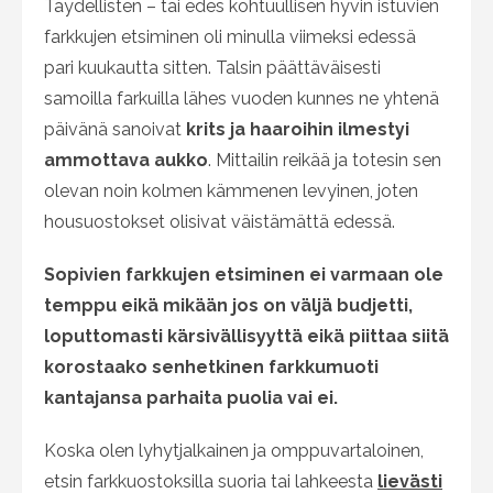
Täydellisten – tai edes kohtuullisen hyvin istuvien
farkkujen etsiminen oli minulla viimeksi edessä
pari kuukautta sitten. Talsin päättäväisesti
samoilla farkuilla lähes vuoden kunnes ne yhtenä
päivänä sanoivat
krits ja haaroihin ilmestyi
ammottava aukko
. Mittailin reikää ja totesin sen
olevan noin kolmen kämmenen levyinen, joten
housuostokset olisivat väistämättä edessä.
Sopivien farkkujen etsiminen ei varmaan ole
temppu eikä mikään jos on väljä budjetti,
loputtomasti kärsivällisyyttä eikä piittaa siitä
korostaako senhetkinen farkkumuoti
kantajansa parhaita puolia vai ei.
Koska olen lyhytjalkainen ja omppuvartaloinen,
etsin farkkuostoksilla suoria tai lahkeesta
lievästi