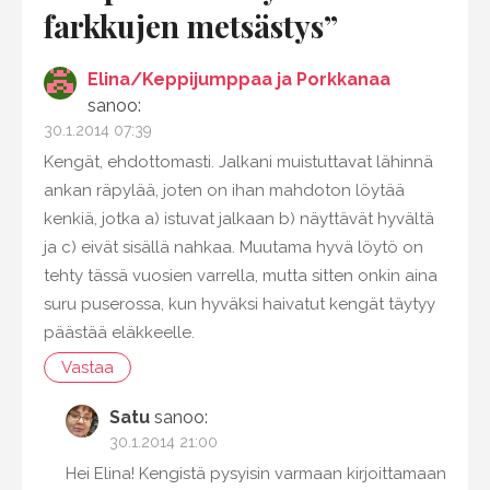
farkkujen metsästys
”
Elina/Keppijumppaa ja Porkkanaa
sanoo:
30.1.2014 07:39
Kengät, ehdottomasti. Jalkani muistuttavat lähinnä
ankan räpylää, joten on ihan mahdoton löytää
kenkiä, jotka a) istuvat jalkaan b) näyttävät hyvältä
ja c) eivät sisällä nahkaa. Muutama hyvä löytö on
tehty tässä vuosien varrella, mutta sitten onkin aina
suru puserossa, kun hyväksi haivatut kengät täytyy
päästää eläkkeelle.
Vastaa
Satu
sanoo:
30.1.2014 21:00
Hei Elina! Kengistä pysyisin varmaan kirjoittamaan