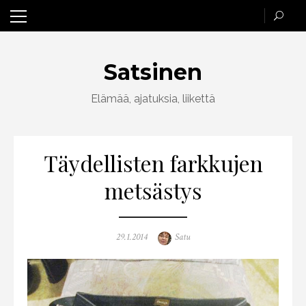
Skip
to
content
Satsinen
Elämää, ajatuksia, liikettä
Täydellisten farkkujen
metsästys
Posted
Author
29.1.2014
Satu
on