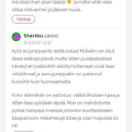
mä olisin ihan yksin täällä!
Ja nytkin ehtii vielä
ottaa niitä ennen ja jälkeen kuvia..
Vastaa
Sherkku
sanoo:
12.4.2012 13:47
Kyllä se jumppainto sieltä palaa! Mullakin on ollut
tässä laiskoja päiviä, mutta sitten puolipakolliset
kävelyt eri paikkoihin asioita hoitamaan ovat taas
virkistäneet ja aamujumppakin on palannut
kuvioihin kuin huomaamatta.
Koko elämähän on aaltoilua, välillä liikutaan lujaa ja
sitten taas syödään sipsiä. Mun on mahdotonta
pyrkiä hampaat irveessä johonkin kuvitteelliseen
tasapainoon. Heilahteluja tulee ja otan huipuista ilo
irti!