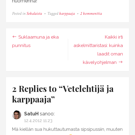
huomenna!
artikkeliin
Posted in
Sekalaista
Tagged
karppaaja
2 kommenttia
Vetelehtijä
ja
karppaaja
Artikkelien
Suklaamuna ja eka
Kaikki irti
selaus
punnitus
askelmittaristasi: kuinka
laadit oman
kävelyohjelman
2 Replies to “
Vetelehtijä ja
karppaaja
”
SatuH
sanoo:
12.4.2012 11:23
Mä kiellän sua hukuttautumasta sipsipussiin, muuten