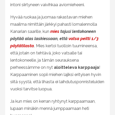
intoni siirtyneen vaivihkaa aviomieheeni.
Hyvää ruokaa ja juomaa rakastavan miehen
maailma nimittäin järkkyi pahasti lomalennolla
Kanarian saarille, kun
mies
tajusi lentokoneen
pöytää alas laskiessaan, että
vatsa peitti 1/3
pöytätilasta
.
Mies kertoi tuolloin tuumineensa,
että jotain on tehtävä, joko vatsalle tai
lentokoneelle, ja tämän seurauksena
perheessämme on nyt
aloitteleva karppaaja
!
Karppaaminen sopii miehen lajiksi erityisen hyvin
siitä syystä, että lihasta ei laihdutusponnisteluiden
vuoksi tarvitse luopua.
Ja kun mies on kerran ryhtynyt karppaamaan,
lupaan minäkin mennä jumppaamaan heti