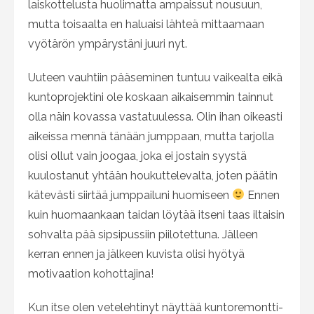
laiskottelusta huolimatta ampaissut nousuun,
mutta toisaalta en haluaisi lähteä mittaamaan
vyötärön ympärystäni juuri nyt.
Uuteen vauhtiin pääseminen tuntuu vaikealta eikä
kuntoprojektini ole koskaan aikaisemmin tainnut
olla näin kovassa vastatuulessa. Olin ihan oikeasti
aikeissa mennä tänään jumppaan, mutta tarjolla
olisi ollut vain joogaa, joka ei jostain syystä
kuulostanut yhtään houkuttelevalta, joten päätin
kätevästi siirtää jumppailuni huomiseen
Ennen
kuin huomaankaan taidan löytää itseni taas iltaisin
sohvalta pää sipsipussiin piilotettuna. Jälleen
kerran ennen ja jälkeen kuvista olisi hyötyä
motivaation kohottajina!
Kun itse olen vetelehtinyt näyttää kuntoremontti-