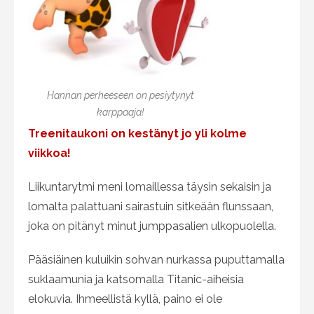
Hannan perheeseen on pesiytynyt
karppaaja!
Treenitaukoni on kestänyt jo yli kolme
viikkoa!
Liikuntarytmi meni lomaillessa täysin sekaisin ja
lomalta palattuani sairastuin sitkeään flunssaan,
joka on pitänyt minut jumppasalien ulkopuolella.
Pääsiäinen kuluikin sohvan nurkassa puputtamalla
suklaamunia ja katsomalla Titanic-aiheisia
elokuvia. Ihmeellistä kyllä, paino ei ole