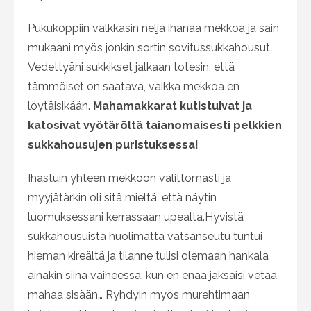
Pukukoppiin valkkasin neljä ihanaa mekkoa ja sain
mukaani myös jonkin sortin sovitussukkahousut.
Vedettyäni sukkikset jalkaan totesin, että
tämmöiset on saatava, vaikka mekkoa en
löytäisikään.
Mahamakkarat kutistuivat ja
katosivat vyötäröltä taianomaisesti pelkkien
sukkahousujen puristuksessa!
Ihastuin yhteen mekkoon välittömästi ja
myyjätärkin oli sitä mieltä, että näytin
luomuksessani kerrassaan upealta.Hyvistä
sukkahousuista huolimatta vatsanseutu tuntui
hieman kireältä ja tilanne tulisi olemaan hankala
ainakin siinä vaiheessa, kun en enää jaksaisi vetää
mahaa sisään… Ryhdyin myös murehtimaan