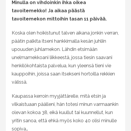
Minulla on vihdoinkin ihka oikea
tavoitemekko! Ja aikaa päästä
tavoitemekon mittoihin tasan 11 päivää.
Koska olen hoikistunut talven aikana jonkin verran,
päätin palkita itseni hankkimalla kesän juhliin
upouuden juhlamekon. Lähdin etsimään
unelmamekkoani liikkeestä, jossa tiesin saavani
henkilökohtaista palvelua, kun yleensä tieni vie
kauppoihin, joissa saan itsekseni hortoilla rekkien
välissä.
Kaupassa kerroin myyjättärelle, mitä etsin ja
vilkaistuaan päälleni, hän totesi minun varmaankin
olevan kokoa 38, eikä kuullut tai kuunnellut, kun
yritin sanoa, että ehkä myös koko 40 olisi minulle
sopiva…