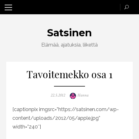
Skip
to
content
Satsinen
Elämää, ajatuksia, liikettä
Tavoitemekko osa 1
Posted
Author
22.5.2012
Hanna
on
[captionpix imgsrc=”https://satsinen.com/wp-
content/uploads/2012/05/apple.jpg”
width=”240″]