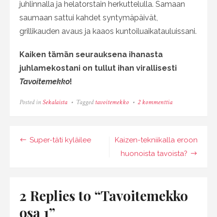
juhlinnalla ja helatorstain herkuttelulla. Samaan
saumaan sattui kahdet syntymäpäivät,
grillikauden avaus ja kaaos kuntoiluaikatauluissani.
Kaiken tämän seurauksena ihanasta
juhlamekostani on tullut ihan virallisesti
Tavoitemekko
!
artikkeliin
Posted in
Sekalaista
Tagged
tavoitemekko
2 kommenttia
Tavoitemekko
osa
1
Artikkelien
Super-täti kyläilee
Kaizen-tekniikalla eroon
selaus
huonoista tavoista?
2 Replies to “
Tavoitemekko
osa 1
”