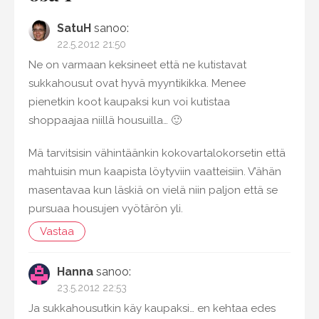
SatuH
sanoo:
22.5.2012 21:50
Ne on varmaan keksineet että ne kutistavat
sukkahousut ovat hyvä myyntikikka. Menee
pienetkin koot kaupaksi kun voi kutistaa
shoppaajaa niillä housuilla… 🙂
Mä tarvitsisin vähintäänkin kokovartalokorsetin että
mahtuisin mun kaapista löytyviin vaatteisiin. V’ähän
masentavaa kun läskiä on vielä niin paljon että se
pursuaa housujen vyötärön yli.
Vastaa
Hanna
sanoo:
23.5.2012 22:53
Ja sukkahousutkin käy kaupaksi… en kehtaa edes