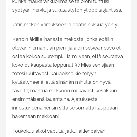
kuinka makkarankuorimaiselta oloni tuntuisi
syötyäni herkkuja sukulaistytön ylioppilasjuhlissa.
Jätin mekon varaukseen ja päätin nukkua yön yli.
Kerroin äidille ihanasta mekosta, jonka epäilin
olevan hieman liian pieni, ja äidin selkeä neuvo oli
ostaa kokoa suurempi. Harmi vaan, että seuraava
koko oli kaupasta loppunut 🙂 Mies sen sijaan
totesi luultavasti kaupoissa kiertelyyn
kyllästyneenä, että siinähän minulla on hyvä
tavoite; mahtua mekkoon mukavasti kesäkuun
ensimmäisenä lauantaina. Ajatuksesta
innostuneena riensin siltä seisomalta kauppaan
hakemaan mekkoani.
Toukokuu alkoi vapulla, jatkui äitienpäivän